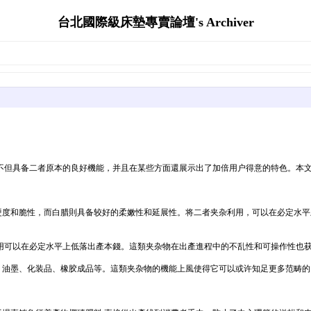
台北國際級床墊專賣論壇's Archiver
不但具备二者原本的良好機能，并且在某些方面還展示出了加倍用户得意的特色。本
的硬度和脆性，而白腊則具备较好的柔嫩性和延展性。将二者夹杂利用，可以在必定水
利用可以在必定水平上低落出產本錢。這類夹杂物在出產進程中的不乱性和可操作性也
、油墨、化装品、橡胶成品等。這類夹杂物的機能上風使得它可以或许知足更多范畴