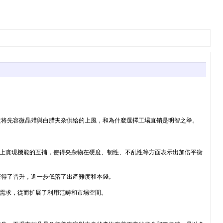
文将先容微晶蜡與白腊夹杂供给的上風，和為什麼選擇工場直销是明智之举。
平上實現機能的互補，使得夹杂物在硬度、韧性、不乱性等方面表示出加倍平衡
获得了晋升，進一步低落了出產難度和本錢。
的需求，從而扩展了利用范畴和市場空間。