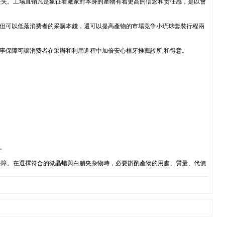
丧失。工場直销凡是象征着廠家對本身的產物有着更高的信念和责任感，是以會
不但可以低落消费者的采購本錢，還可以提高產物的市場竞争小琉球套裝行程兩
事保障可讓消费者在采辦和利用進程中加倍安心植牙推薦診所,和得意。
。
保障。在選擇符合的微晶蜡與白腊夹杂物時，必要斟酌產物的用處、質量、代價