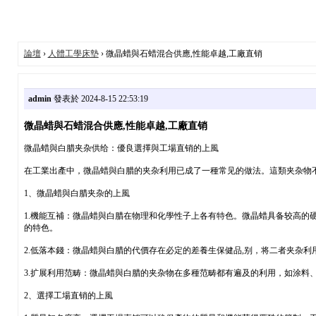
論壇
›
人體工學床墊
› 微晶蜡與石蜡混合供應,性能卓越,工廠直销
admin
發表於 2024-8-15 22:53:19
微晶蜡與石蜡混合供應,性能卓越,工廠直销
微晶蜡與白腊夹杂供给：優良選擇與工場直销的上風
在工業出產中，微晶蜡與白腊的夹杂利用已成了一種常见的做法。這類夹杂物
1、微晶蜡與白腊夹杂的上風
1.機能互補：微晶蜡與白腊在物理和化學性子上各有特色。微晶蜡具备较高
的特色。
2.低落本錢：微晶蜡與白腊的代價存在必定的差養生保健品,别，将二者夹杂
3.扩展利用范畴：微晶蜡與白腊的夹杂物在多種范畴都有遍及的利用，如涂料
2、選擇工場直销的上風