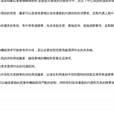
工場直销象征着產物椰磚肥料,直接從出產线到消费者手中，防止了中心環節的滋扰和
中心環節的用度，廠家可以直接将產物以加倍優惠的代價供给给消费者。這類代價上風
加倍優异的售前、售中和售後辦事，包含技能支撑、產物咨询、退換貨辦事等。這類辦
的機能请求可能會有所分歧，是以必要按照現實用處選擇符合的夹杂物。
度高的供给商或廠家，确保產物的機能和質量合适请求。
購需求選擇符合的代價區間。
或许供给完美辦事的供给商或廠家，以便在利用進程中得到實時的技能支撑和售後辦事
可以确保產物的質量和機能获得严酷的節制，同時得到加倍優惠的代價和完美的辦事