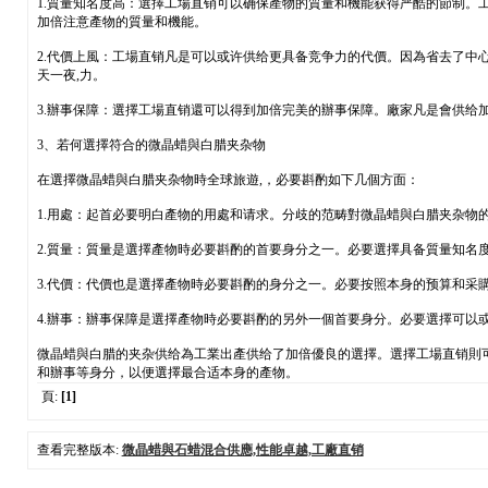
1.質量知名度高：選擇工場直销可以确保產物的質量和機能获得严酷的節制。
加倍注意產物的質量和機能。
2.代價上風：工場直销凡是可以或许供给更具备竞争力的代價。因為省去了
天一夜,力。
3.辦事保障：選擇工場直销還可以得到加倍完美的辦事保障。廠家凡是會供给
3、若何選擇符合的微晶蜡與白腊夹杂物
在選擇微晶蜡與白腊夹杂物時全球旅遊,，必要斟酌如下几個方面：
1.用處：起首必要明白產物的用處和请求。分歧的范畴對微晶蜡與白腊夹杂物
2.質量：質量是選擇產物時必要斟酌的首要身分之一。必要選擇具备質量知名
3.代價：代價也是選擇產物時必要斟酌的身分之一。必要按照本身的预算和采
4.辦事：辦事保障是選擇產物時必要斟酌的另外一個首要身分。必要選擇可以
微晶蜡與白腊的夹杂供给為工業出產供给了加倍優良的選擇。選擇工場直销則
和辦事等身分，以便選擇最合适本身的產物。
頁:
[1]
查看完整版本:
微晶蜡與石蜡混合供應,性能卓越,工廠直销