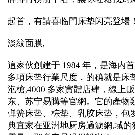
起首，有請喜临門床垫闪亮登場
淡紋面膜,
這家伙創建于 1984 年，是海
多項床垫行業尺度，的确就是床垫
泡槍,4000 多家實體店肆，線
东、苏宁易購等官網。它的產物
弹簧床垫、棕垫、乳胶床垫，包
典宜家在亚洲地厨房過濾網,域