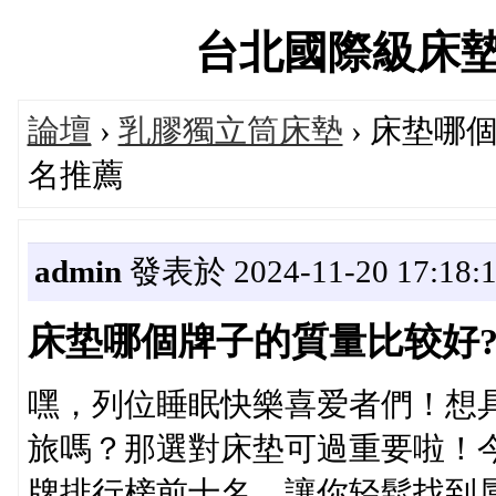
台北國際級床墊專賣
論壇
›
乳膠獨立筒床墊
› 床垫哪
名推薦
admin
發表於 2024-11-20 17:18:
床垫哪個牌子的質量比较好
嘿，列位睡眠快樂喜爱者們！想
旅嗎？那選對床垫可過重要啦！
牌排行榜前十名，讓你轻鬆找到属