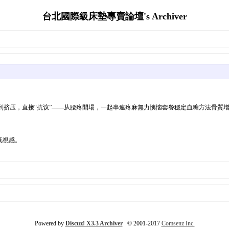
台北國際級床墊專賣論壇's Archiver
到挤压，直接“抗议”——从腰疼開場，一起串連疼麻無力懊恼套餐穩定血糖方法骨質增
既視感。
Powered by
Discuz! X3.3 Archiver
© 2001-2017
Comsenz Inc.