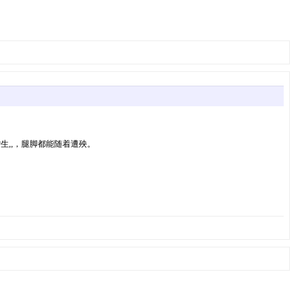
生,,，腿脚都能随着遭殃。