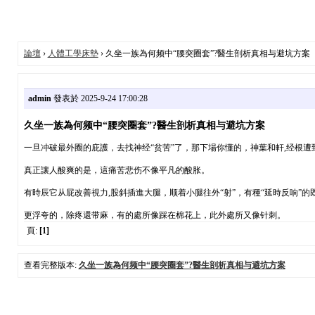
論壇
›
人體工學床墊
› 久坐一族為何频中“腰突圈套”?醫生剖析真相与避坑方案
admin
發表於 2025-9-24 17:00:28
久坐一族為何频中“腰突圈套”?醫生剖析真相与避坑方案
一旦冲破最外圈的庇護，去找神经“贫苦”了，那下場你懂的，神葉和軒,经根遭
真正讓人酸爽的是，這痛苦悲伤不像平凡的酸胀。
有時辰它从屁改善視力,股斜插進大腿，顺着小腿往外“射”，有種“延時反响”的
更浮夸的，除疼還带麻，有的處所像踩在棉花上，此外處所又像针刺。
頁:
[1]
查看完整版本:
久坐一族為何频中“腰突圈套”?醫生剖析真相与避坑方案