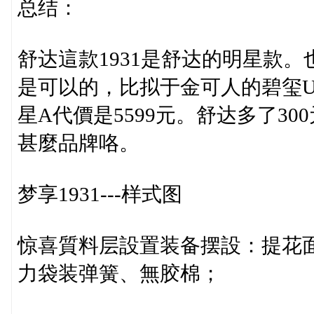
总结：
舒达這款1931是舒达的明星款
是可以的，比拟于金可人的碧玺U
星A代價是5599元。舒达多了3
甚麼品牌咯。
梦享1931---样式图
惊喜質料层設置装备摆設：提花
力袋装弹簧、無胶棉；