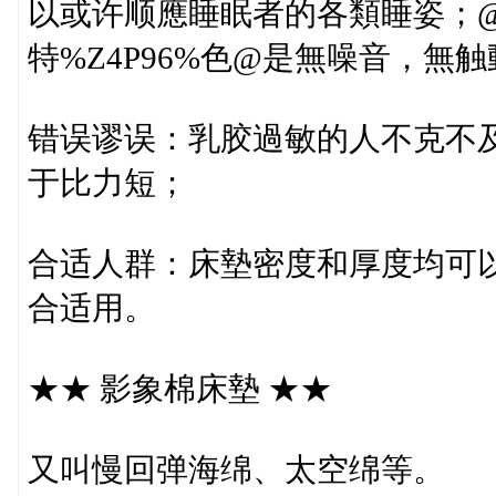
以或许顺應睡眠者的各類睡姿；@另%
特%Z4P96%色@是無噪音，
错误谬误：乳胶過敏的人不克不
于比力短；
合适人群：床墊密度和厚度均可
合适用。
★★ 影象棉床墊 ★★
又叫慢回弹海绵、太空绵等。