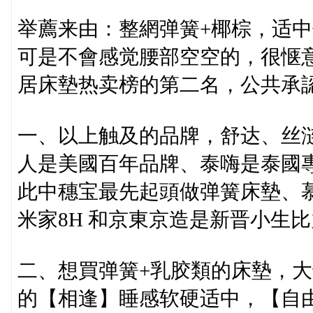
举薦来由：整網弹簧+椰棕，适
可是不會感觉腰部空空的，很惬
居床墊热卖榜的第二名，公共承
一、以上触及的品牌，舒达、丝
人是美國百年品牌、泰嗨是泰國
此中穗宝最先起頭做弹簧床墊、
米家8H 和京東京造是新晋小生
二、想買弹簧+乳胶類的床墊，
的【相逢】睡感软硬适中，【自