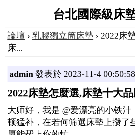
台北國際級床墊專賣
論壇
›
乳膠獨立筒床墊
› 202
床...
admin
發表於 2023-11-4 00:50:5
2022床墊怎麼選,床墊十大品
大师好，我是 @爱漂亮的小铁汁
顿猛补，在若何筛選床墊上攒了
愿能帮上你的忙。