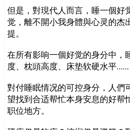
但是，對現代人而言，睡一個好
觉，離不開小我身體與心灵的杰
提。
在所有影响一個好觉的身分中，
度、枕頭高度、床垫软硬水平......
對付睡眠情况的可控身分，人們
望找到合适帮忙本身安息的好帮
职位地方。