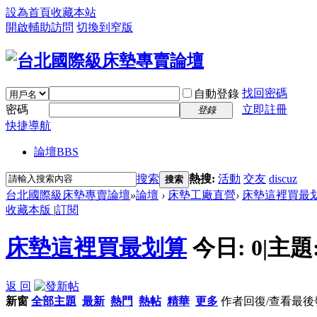
設為首頁
收藏本站
開啟輔助訪問
切換到窄版
找回密碼
自動登錄
密碼
立即註冊
登錄
快捷導航
論壇
BBS
搜索
熱搜:
活動
交友
discuz
搜索
台北國際級床墊專賣論壇
»
論壇
›
床墊工廠直營
›
床墊這裡買最
收藏本版
|
訂閱
床墊這裡買最划算
今日:
0
|
主題
返 回
新窗
全部主題
最新
熱門
熱帖
精華
更多
作者
回復/查看
最後