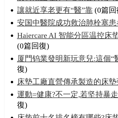
讓就近享老更有“醫”靠
(0篇回
安国中醫院成功救治肺栓塞患者
Haiercare AI 智能分區温
(0篇回復)
厦門钨業發明新玩意兒:這個“
復)
床墊工廠直營傳承製造的床墊
運動=健康?不一定,若坚持暴
復)
床垫前十名排名榜有哪些?床垫