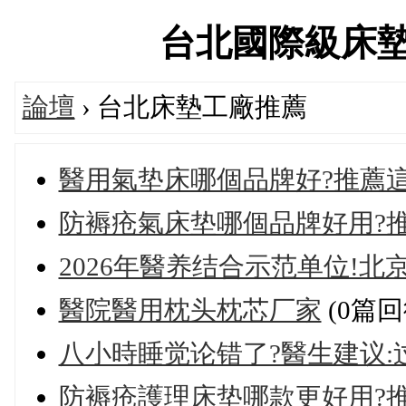
台北國際級床墊專賣
論壇
› 台北床墊工廠推薦
醫用氣垫床哪個品牌好?推薦這
防褥疮氣床垫哪個品牌好用?
2026年醫养结合示范单位!
醫院醫用枕头枕芯厂家
(0篇回
八小時睡觉论错了?醫生建议:
防褥疮護理床垫哪款更好用?