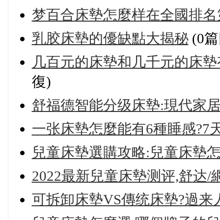
梦百合床墊怎麼样在全國排名
乳胶床墊的優缺點大揭秘
(0篇
几百元的床墊和几千元的床墊有
復)
舒福德智能分级床墊:現代家
一张床墊怎麼能有6種睡感?7
兒童床墊選購攻略:兒童床墊怎麼
2022最新兒童床墊测评,舒达/網易
可拆卸床墊VS傳统床墊?過来人