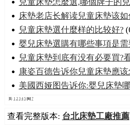
兒童床墊怎麼選,哪個牌子的
床墊老店长解读兒童床墊该如何
兒童床墊選什麼样的比较好?
(
婴兒床墊選購有哪些事項是需
兒童床墊到底有没有必要買?看
康姿百德告诉你兒童床墊應该
美國西娅图告诉你:婴兒床墊哪
頁:
1
2
3
4
5
[6]
7
查看完整版本:
台北床墊工廠推薦