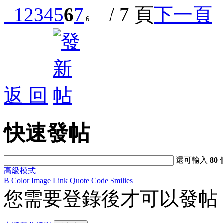
1
2
3
4
5
6
7
/ 7 頁
下一頁
返 回
快速發帖
還可輸入
80
高級模式
B
Color
Image
Link
Quote
Code
Smilies
您需要登錄後才可以發帖