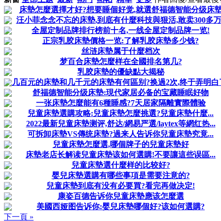
床墊怎麼選擇才好?想要睡個好觉,就選舒福德智能分级床
汪小菲念念不忘的床墊,到底有什麼科技與狠活,敢卖300多万
全屋定制品牌排行榜前十名,一线全屋定制品牌一览!
正宗乳胶床墊價格一览:了解乳胶床墊多少钱?
丝涟床墊属于什麼档次
梦百合床墊怎麼样在全國排名第几?
乳胶床墊的優缺點大揭秘
几百元的床墊和几千元的床墊有何區别?换過2次,终于弄明白
舒福德智能分级床墊:現代家居必备的宝藏睡眠好物
一张床墊怎麼能有6種睡感?7天居家隔離實際體验
兒童床墊選購攻略:兒童床墊怎麼挑選?兒童床墊什麼...
2022最新兒童床墊测评,舒达/網易严選/laytex等網红热...
可拆卸床墊VS傳统床墊?過来人告诉你兒童床墊究竟...
兒童床墊怎麼選,哪個牌子的兒童床墊好
床墊老店长解读兒童床墊该如何選購!不要讓這些误區...
兒童床墊選什麼样的比较好?
婴兒床墊選購有哪些事項是需要注意的?
兒童床墊到底有没有必要買?看完再做决定!
康姿百德告诉你兒童床墊應该怎麼選
美國西娅图告诉你:婴兒床墊哪個好?该如何選購?
下一頁 »