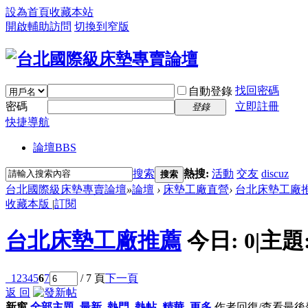
設為首頁
收藏本站
開啟輔助訪問
切換到窄版
找回密碼
自動登錄
密碼
立即註冊
登錄
快捷導航
論壇
BBS
搜索
熱搜:
活動
交友
discuz
搜索
台北國際級床墊專賣論壇
»
論壇
›
床墊工廠直營
›
台北床墊工廠
收藏本版
|
訂閱
台北床墊工廠推薦
今日:
0
|
主題
1
2
3
4
5
6
7
/ 7 頁
下一頁
返 回
新窗
全部主題
最新
熱門
熱帖
精華
更多
作者
回復/查看
最後