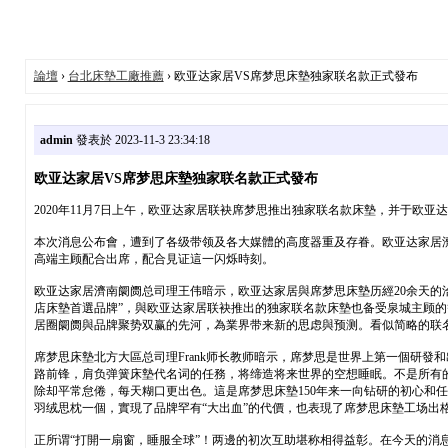
論壇
›
台北床墊工廠推薦
› 欧亚达家居VS席梦思床墊独家联名款正式發布
admin
發表於 2023-11-3 23:34:18
欧亚达家居VS席梦思床墊独家联名款正式發布
2020年11月7日上午，欧亚达家居联袂席梦思推出独家联名款床墊，并于欧
本次消息公布會，遭到了各级带领及各大媒體的高度器重及存眷。欧亚达家居濟
高端主顾配合出席，配合見证這一闪烁時刻。
欧亚达家居濟南阛阓总司理王伟暗示，欧亚达家居與席梦思床墊历經20余天的
店床墊首選品牌”，與欧亚达家居联袂推出的独家联名款床墊也备受泉城主顾
居圈阛阓與品牌聚势双赢的先河，為業界带来新的思虑與预测。看似简略的联
席梦思床墊北方大區总司理Frank师长教师暗示，席梦思是世界上第一個研發
路前锋，肩负弹簧床墊代名词的任務，将缔造将来世界的空想睡眠。不是所有
除却平常怠倦，每天糊口更出色。這是席梦思床墊150年来一向钻研的初心和任務
羽绒思枕一個，實現了品牌罕有“大出血”的代價，也表現了席梦思床墊工场出
正所谓“打開一扇窗，睡服全球”！两邊的初次互助堪称相得益彰。在今天的消