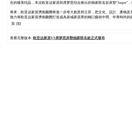
在的臻美结晶，本次欧亚达家居與席梦思结合推出的独家联名款床墊“Jaspe
将来，欧亚达家居濟南阛阓将進一步夸大創意和立异，把文化、設計、產物及
致力将欧亚达家居濟南阛阓打造成為泉城家居界的糊口藝術中間、年青時尚的家居
頁:
[1]
查看完整版本:
欧亚达家居VS席梦思床墊独家联名款正式發布