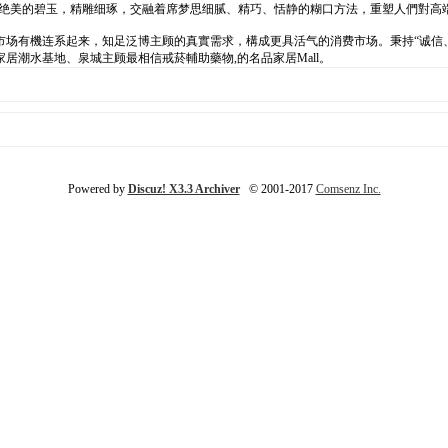
r”，绝美的碧玉，精雕细琢，交融着席梦思细腻、精巧、恬静的糊口方法，重塑人們對
市场有機连系起来，知足泛博主顾的真實需求，構成更具活气的消费市场。秉持“诚信
潮水基地、泉城主顾最相信戒菸輔助藥物,的名品家居Mall。
Powered by
Discuz! X3.3 Archiver
© 2001-2017
Comsenz Inc.