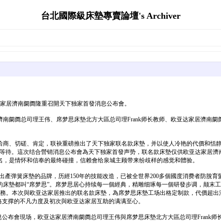
台北國際級床墊專賣論壇's Archiver
亚达家居濟南阛阓隆重召開天下独家首發消息公布會。
南阛阓总司理王伟、席梦思床墊北方大區总司理Frank师长教师、欧亚达家居濟南
洽商、切磋、肯定，联袂重磅推出了天下独家联名款床墊，并以使人冷艳的代價和恬
的等待。這次结合營销消息公布會為天下独家首發声势，联名款床墊仅供欧亚达家居濟
名，是情怀和信奉的最终碰撞，信赖會给泉城主顾带来纷歧样的感觉和體验。
和出產弹簧床墊的品牌，历經150年的技能改造，已被全世界200多個國度消费者防脫
的床墊都叫“席梦思”。席梦思居心持续每一個經典，精雕细琢每一個研發步调，颠末
。本次與欧亚达家居推出的联名款床墊，為席梦思床墊工场出格定制款，代價超出汗青底價，
格支撑的不凡力度及初次與欧亚达家居互助的满满至心。
息公布會現场，欧亚达家居濟南阛阓总司理王伟與席梦思床墊北方大區总司理Frank