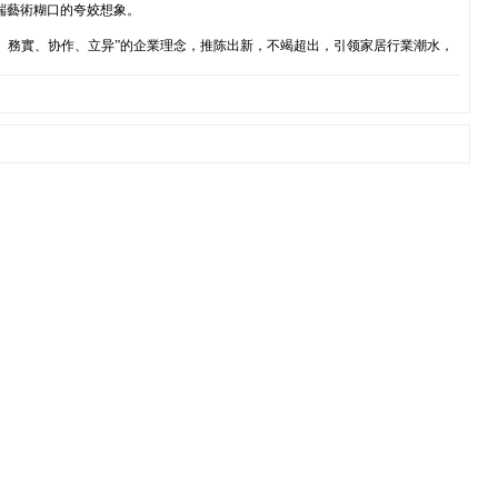
高端藝術糊口的夸姣想象。
、務實、协作、立异”的企業理念，推陈出新，不竭超出，引领家居行業潮水，