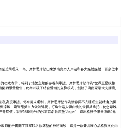
阛阓副总司理朱一為、席梦思床墊山東濟南卖力人卢波和各大媒體媒體、百余位中
静的功效表示，得到了浩繁主顾的存眷與承認。席梦思床墊作為“世界五星级旅
南阛阓限量發售，此举冲破了结合營销的立异模式，創始了濟南家增大丸膠囊,
育髮液,高度承認。傳奇從未遏制，席梦思床墊作為恬静與不凡睡眠生髮精油,的開
工藝淬炼，建造甜梦自力袋装弹簧，打造合适人體曲线的最得當承托，使您每晚
采辦5880元/张的独家联名款床墊“Jasper”，還出格赠予限量版680元
师长教师配合揭開了独家联名款床墊的神秘面纱，這是一款兼具匠心品格與文化內