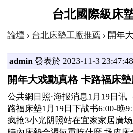
台北國際級床墊專賣
論壇
›
台北床墊工廠推薦
› 開年
admin
發表於 2023-11-3 23:47:4
開年大戏動真格 卡路福床墊
公共網日照·海报消息1月19日
路福床墊1月19日下战书6:00-
疯抢3小光阴照站在宜家家居廣场
時內床墊全濕氣重吃什麼,场皮