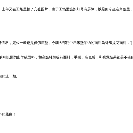
上午又在工场里拍了几张图片，由于工场里旌旗灯号有屏障，以是如今坐在角落里，拿着
纤面料，定位一般也是低價床墊，今朝大部門中档床墊采纳的面料為针织提花面料，
格的可以斟酌山羊绒面料，和高级针织提花面料，手感，高低感，和视觉结果都是不错
價的這一類。
料的黑白！