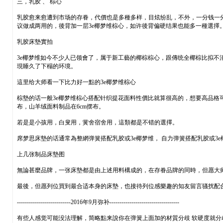
三，乳胶 、 棕心
乳胶愈来愈遭到市场的存眷，代價也是多種多样，目炫纷乱，不外，一分钱一分貨
议做成两用的，後背加一层3e椰梦维棕心，如许後背偏硬结果也能多一種選擇
乳胶床墊實拍
3e椰梦维如今不少人已领會了，属于新工藝的椰棕棕心，跟傳统全椰棕比拟不
現睡久了下榻的环境。
這里给大师看一下比力好一點的3e椰梦维棕心
棕墊的话一般3e椰梦维棕心搭配针织提花面料性價比就算很高的，想要高品格可
布，山羊绒面料制品在6cm摆布。
若是是小孩用，白叟用，黉舍宿舍用，這類都是不错的選擇。
席梦思床墊的话通常為整網弹簧搭配乳胶或3e椰梦维， 自力弹簧搭配乳胶或
上几张制品床墊图
無論甚麼品牌，一张床墊都是由上述用料構成的，在存眷品牌的同時，但愿大
最後，但愿列位買到最合适本身的床墊，也接待列位感樂趣的知友留言骚扰配
---------------------------2016年9月弥补-----------------------------------
有些人感觉可能没法理解，简略點来說你在弹簧上面加的材質分歧 软硬度就分