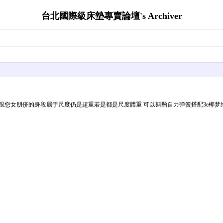
台北國際級床墊專賣論壇's Archiver
您女朋侪的身段属于尺度仍是超重若是都是尺度體重 可以斟酌自力弹簧搭配3e椰梦维