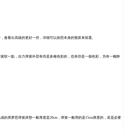
時，會看出高级的更好一些，详细可以按照本身的预算来筛選。
弹簧软一點，自力弹簧外层有些是多種色彩的，也有些是一個色彩，另有一種静
席梦思弹簧床墊一般厚度是20cm，弹簧一般用的是15cm厚度的，若是必要