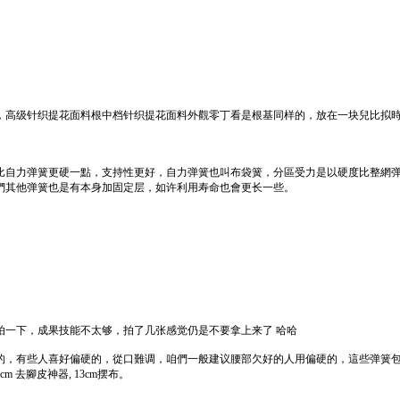
，高级针织提花面料根中档针织提花面料外觀零丁看是根基同样的，放在一块兒比拟
比自力弹簧更硬一點，支持性更好，自力弹簧也叫布袋簧，分區受力是以硬度比整網
們其他弹簧也是有本身加固定层，如许利用寿命也會更长一些。
拍一下，成果技能不太够，拍了几张感觉仍是不要拿上来了 哈哈
，有些人喜好偏硬的，從口難调，咱們一般建议腰部欠好的人用偏硬的，這些弹簧包成的
 去腳皮神器, 13cm摆布。