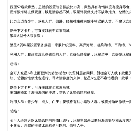
西屋S2這款床墊，总體的設置装备摆設比力高，床墊具有有恬静度有瘦身零食
用海浪海绵去做硬度，以是恬静感不減，双层弹簧做支持不缺承托力。总體的
比力合适青少年、熬夜人群、偏胖、腰颈椎略微有點小错误的人群。不建议喜好
點击下方卡片，可直接跳转至京東商城
繁星A型号大致参数：
繁星A質料层設置装备摆設：亲肤针织面料、高弹海绵、超柔海绵、平海绵、2c
利用人群：腰颈椎没几多错误的人群，喜好恬静度的，床墊适中，喜好硬床墊
总结：
金可人繁星A和上面提到的碧玺/碧玺U的質料层都同样。對標金可人线下款世
块。总體的性價比也還行。寻求恬静度的火伴，繁星A也是不容错過的一款哦！
點击下方卡片，可直接跳转至京東商城
主如果添加了海浪海绵的厚度，增长了床墊总體的硬度。
利用人群：青少年、成人、白叟；腰颈椎有點小错误人群，或喜好睡略微硬一
总结：
金可人斑彩這款床墊总體的性價比還行，床墊主如果以调解海绵類型和密度去
不會长。总體的性價比斑彩是可以的。值得入手。