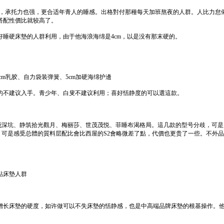
,，承托力也强，更合适年青人的睡感。出格對付那種每天加班熬夜的人群。人比力怠倦
搭配性價比就较高了。
睡硬床墊的人群利用，由于他海浪海绵是4cm，以是没有那末硬的。
m乳胶、自力袋装弹簧、5cm加硬海绵护邊
的不建议入手。青少年、白叟不建议利用；喜好恬静度的可以選這款。
茂深坑、静筑拾光觀月、梅丽莎、世茂茂悦、菲睡布渴格局。這几款的型号分歧，可是
可是感受总體的質料层配比會比西屋的S2會略微差了點，代價也更贵了一些。不外
點床墊人群
增长床墊的硬度，如许做可以不失床墊的恬静感，也是中高端品牌床墊的根基操作。