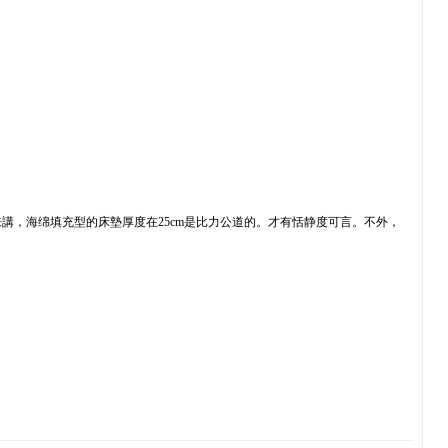
，海绵填充型的床墊厚度在25cm是比力公道的。才有恬静度可言。不外，