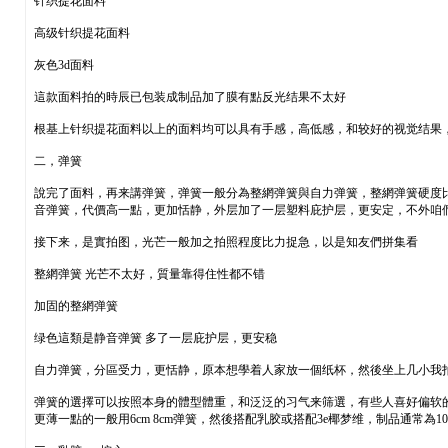
针织提花面料
高级针织提花面料
灰色3d面料
這款面料拍的時辰已包装成制品加了膜有點反光结果不太好
根基上针织提花面料以上的面料均可以具有手感，高低感，和较好的视觉结果
二，弹簧
說完了面料，再来講弹簧，弹簧一般分為整網弹簧與自力弹簧，整網弹簧硬度
音弹簧，代價高一點，更加恬静，外层加了一层塑料庇护层，更安定，不外咱
接下来，是實拍图，光芒一般加之拍照程度比力捉急，以是知友們拼集看
整網弹簧 光芒不太好，質量靠得住性都不错
加固的整網弹簧
绿色這類是静音弹簧 多了一层庇护层，更安稳
自力弹簧，分區受力，更恬静，原本想學着人家放一個纸杯，然後坐上几小我
弹簧的選擇可以按照本身的體型體重，和泛泛的习气来筛選，有些人喜好偏软的
更薄一點的一般用6cm 8cm弹簧，然後搭配乳胶或搭配3e椰梦维，制品通常為10cm