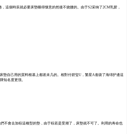
，這個時辰就必要床墊睡得惬意的然後不烧腰的。由于S2采纳了2CM乳胶，
床墊自己用的質料根基上都差未几的。相對付碧玺U，繁星A進级了海绵护邊這
品牌知名度更强。
他們不會去加棕這種型的墊，由于棕若是受潮了，床墊就不可了。利用的寿命也