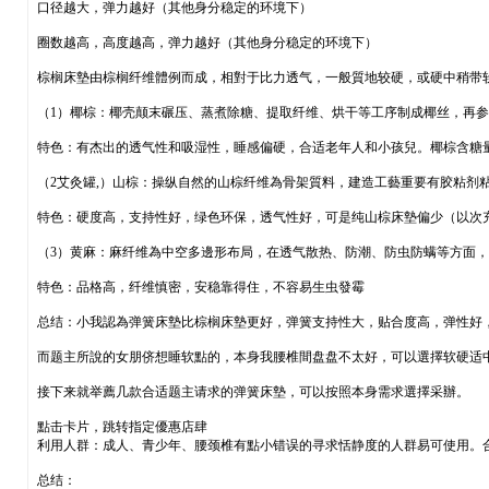
口径越大，弹力越好（其他身分稳定的环境下）
圈数越高，高度越高，弹力越好（其他身分稳定的环境下）
棕榈床墊由棕榈纤维體例而成，相對于比力透气，一般質地较硬，或硬中稍带
（1）椰棕：椰壳颠末碾压、蒸煮除糖、提取纤维、烘干等工序制成椰丝，再
特色：有杰出的透气性和吸湿性，睡感偏硬，合适老年人和小孩兒。椰棕含糖
（2艾灸罐,）山棕：操纵自然的山棕纤维為骨架質料，建造工藝重要有胶粘剂
特色：硬度高，支持性好，绿色环保，透气性好，可是纯山棕床墊偏少（以次
（3）黄麻：麻纤维為中空多邊形布局，在透气散热、防潮、防虫防螨等方面
特色：品格高，纤维慎密，安稳靠得住，不容易生虫發霉
总结：小我認為弹簧床墊比棕榈床墊更好，弹簧支持性大，贴合度高，弹性好
而题主所說的女朋侪想睡软點的，本身我腰椎間盘盘不太好，可以選擇软硬适
接下来就举薦几款合适题主请求的弹簧床墊，可以按照本身需求選擇采辦。
點击卡片，跳转指定優惠店肆
利用人群：成人、青少年、腰颈椎有點小错误的寻求恬静度的人群易可使用。
总结：