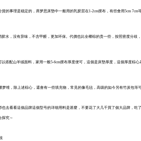
的事理是稳定的，席梦思床墊中一般用的乳胶层在1-2cm摆布，有些會用5cm 7
。
消胶水，没有异味，不含甲醛，更加环保。代價也比全椰棕的贵一些，按照密度分歧，
以搭配山羊绒面料，家用一般5-6cm摆布厚度便可，這個是床墊厚度，這個厚度棕心為
3e椰梦维，除上述棕心，還會有一些填充物，常見的像毛毡，高级的如今另有竹炭包等
师也去看看這個品牌這個型号的详细用料是甚麼，不要花了大几千買了個大品牌，吃
合探究～
歧