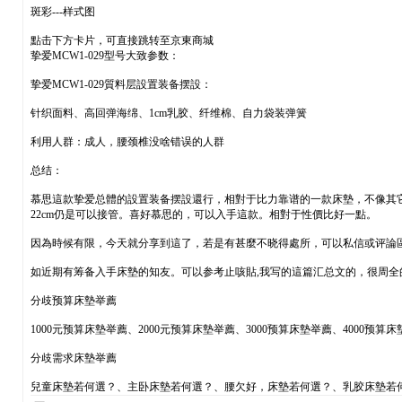
斑彩---样式图
點击下方卡片，可直接跳转至京東商城
挚爱MCW1-029型号大致参数：
挚爱MCW1-029質料层設置装备摆設：
针织面料、高回弹海绵、1cm乳胶、纤维棉、自力袋装弹簧
利用人群：成人，腰颈椎没啥错误的人群
总结：
慕思這款挚爱总體的設置装备摆設還行，相對于比力靠谱的一款床墊，不像其它
22cm仍是可以接管。喜好慕思的，可以入手這款。相對于性價比好一點。
因為時候有限，今天就分享到這了，若是有甚麼不晓得處所，可以私信或评論
如近期有筹备入手床墊的知友。可以参考止咳貼,我写的這篇汇总文的，很周全
分歧预算床墊举薦
1000元预算床墊举薦、2000元预算床墊举薦、3000预算床墊举薦、4000预算
分歧需求床墊举薦
兒童床墊若何選？、主卧床墊若何選？、腰欠好，床墊若何選？、乳胶床墊若