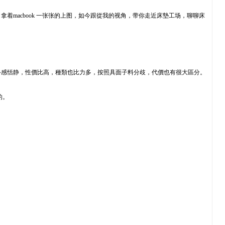
macbook 一张张的上图，如今跟從我的视角，带你走近床墊工场，聊聊床
手感恬静，性價比高，種類也比力多，按照具面子料分歧，代價也有很大區分。
的。