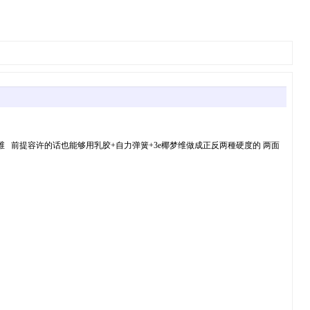
 前提容许的话也能够用乳胶+自力弹簧+3e椰梦维做成正反两種硬度的 两面