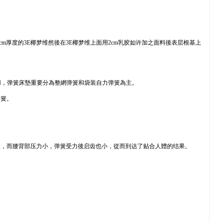
m厚度的3E椰梦维然後在3E椰梦维上面用2cm乳胶如许加之面料後表层根基上
用，弹簧床墊重要分為整網弹簧和袋装自力弹簧為主。
弹簧。
。
大，而腰背部压力小，弹簧受力後启齿也小，從而到达了贴合人體的结果。
。