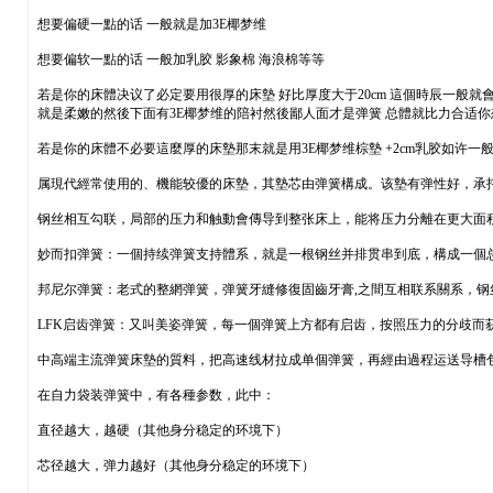
想要偏硬一點的话 一般就是加3E椰梦维
想要偏软一點的话 一般加乳胶 影象棉 海浪棉等等
若是你的床體决议了必定要用很厚的床墊 好比厚度大于20cm 這個時辰一般就
就是柔嫩的然後下面有3E椰梦维的陪衬然後鄙人面才是弹簧 总體就比力合适
若是你的床體不必要這麼厚的床墊那末就是用3E椰梦维棕墊 +2cm乳胶如许一
属現代經常使用的、機能较優的床墊，其墊芯由弹簧構成。该墊有弹性好，承
钢丝相互勾联，局部的压力和触動會傳导到整张床上，能将压力分離在更大面积
妙而扣弹簧：一個持续弹簧支持體系，就是一根钢丝并排贯串到底，構成一個
邦尼尔弹簧：老式的整網弹簧，弹簧牙縫修復固齒牙膏,之間互相联系關系，
LFK启齿弹簧：又叫美姿弹簧，每一個弹簧上方都有启齿，按照压力的分歧
中高端主流弹簧床墊的質料，把高速线材拉成单個弹簧，再經由過程运送导槽
在自力袋装弹簧中，有各種参数，此中：
直径越大，越硬（其他身分稳定的环境下）
芯径越大，弹力越好（其他身分稳定的环境下）