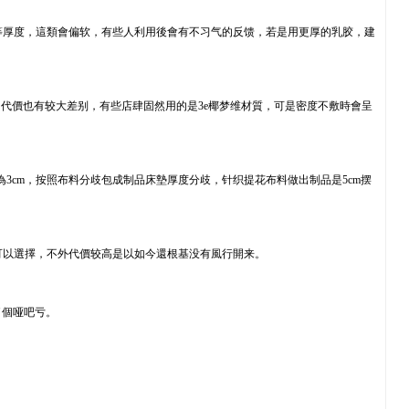
cm等厚度，這類會偏软，有些人利用後會有不习气的反馈，若是用更厚的乳胶，建
代價也有较大差别，有些店肆固然用的是3e椰梦维材質，可是密度不敷時會呈
3cm，按照布料分歧包成制品床墊厚度分歧，针织提花布料做出制品是5cm摆
可以選擇，不外代價较高是以如今還根基没有風行開来。
了個哑吧亏。