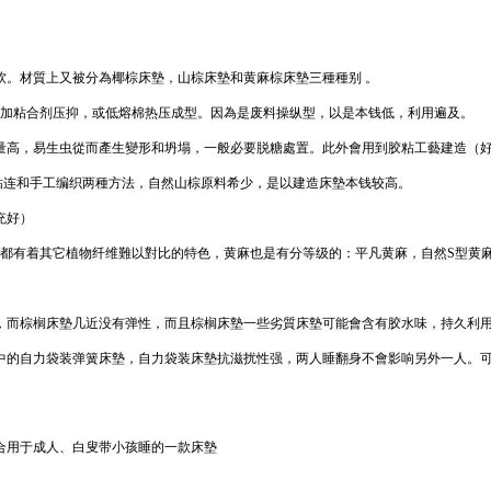
软。材質上又被分為椰棕床墊，山棕床墊和黄麻棕床墊三種種别 。
参加粘合剂压抑，或低熔棉热压成型。因為是废料操纵型，以是本钱低，利用遍及。
量高，易生虫從而產生變形和坍塌，一般必要脱糖處置。此外會用到胶粘工藝建造（
粘连和手工编织两種方法，自然山棕原料希少，是以建造床墊本钱较高。
充好）
，都有着其它植物纤维難以對比的特色，黄麻也是有分等级的：平凡黄麻，自然S型黄
，而棕榈床墊几近没有弹性，而且棕榈床墊一些劣質床墊可能會含有胶水味，持久利
中的自力袋装弹簧床墊，自力袋装床墊抗滋扰性强，两人睡翻身不會影响另外一人。可
合用于成人、白叟带小孩睡的一款床墊