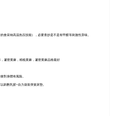
好的會采纳高温热压技能），必要查抄是不是有甲醛等刺激性异味。
麻，邃密黄麻，精梳黄麻，邃密黄麻品格最好
用會對身體有風险。
以斟酌乳胶+自力袋装弹簧床墊。