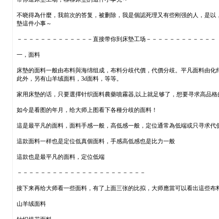
不晓得為什麼，我前次的答复，被删除，我是個認死理又有些刚强的人，是以，
墊這件小事～
－－－－－－－－－－－－－直接带你到床墊工场－－－－－－－－－－－－
一，面料
床墊的面料一般由布料與海绵组成，布料分歧代價，代價分歧。平凡面料由化
此外，另有山羊绒面料，3d面料，等等。
家用床墊的话，只要選擇针织面料農藥噴霧器,以上就足够了，想要寻求高品
如今是看图的年月，给大师上图看下各種分歧的面料！
這是最平凡的面料，面料手感一般，高低感一般，定位通常為低端或只寻求代
這款面料一样也是定位低真個面料，手感高低感也是比力一般
這款也是最平凡的面料，定位低端
－－－－－－－－－－－－－－－－－－－－－－
接下来再给大师看一些面料，有了上面三张的比拟，大师應當可以看出這些布
山羊绒面料