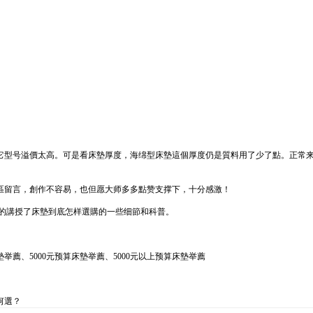
型号溢價太高。可是看床墊厚度，海绵型床墊這個厚度仍是質料用了少了點。正常来講
區留言，創作不容易，也但愿大师多多點赞支撑下，十分感激！
的講授了床墊到底怎样選購的一些细節和科普。
床墊举薦、5000元预算床墊举薦、5000元以上预算床墊举薦
何選？