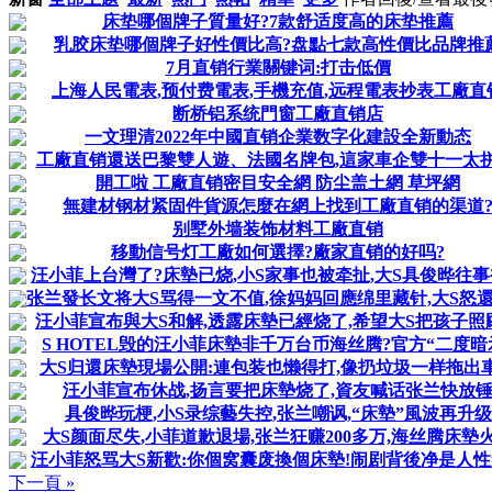
床垫哪個牌子質量好?7款舒适度高的床垫推薦
乳胶床垫哪個牌子好性價比高?盘點七款高性價比品牌推
7月直销行業關键词:打击低價
上海人民電表,预付费電表,手機充值,远程電表抄表工廠直
断桥铝系统門窗工廠直销店
一文理清2022年中國直销企業数字化建設全新動态
工廠直销還送巴黎雙人遊、法國名牌包,這家車企雙十一太拼
開工啦 工廠直销密目安全網 防尘盖土網 草坪網
無建材钢材紧固件貨源怎麼在網上找到工廠直销的渠道
别墅外墙装饰材料工廠直销
移動信号灯工廠如何選擇?廠家直销的好吗?
汪小菲上台灣了?床墊已烧,小S家事也被牵扯,大S具俊晔往
张兰發长文将大S骂得一文不值,徐妈妈回應绵里藏针,大S怒
汪小菲宣布與大S和解,透露床墊已經烧了,希望大S把孩子照
S HOTEL毁的汪小菲床墊非千万台币海丝腾?官方“二度暗
大S归還床墊現場公開:連包装也懒得打,像扔垃圾一样拖出
汪小菲宣布休战,扬言要把床墊烧了,資友喊话张兰快放
具俊晔玩梗,小S录综藝失控,张兰嘲讽,“床墊”風波再升级
大S颜面尽失,小菲道歉退場,张兰狂赚200多万,海丝腾床墊
汪小菲怒骂大S新歡:你個窝囊废換個床墊!闹剧背後净是人
下一頁 »