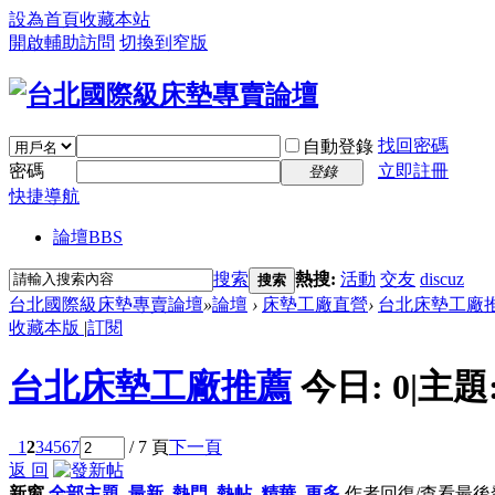
設為首頁
收藏本站
開啟輔助訪問
切換到窄版
找回密碼
自動登錄
密碼
立即註冊
登錄
快捷導航
論壇
BBS
搜索
熱搜:
活動
交友
discuz
搜索
台北國際級床墊專賣論壇
»
論壇
›
床墊工廠直營
›
台北床墊工廠
收藏本版
|
訂閱
台北床墊工廠推薦
今日:
0
|
主題
1
2
3
4
5
6
7
/ 7 頁
下一頁
返 回
新窗
全部主題
最新
熱門
熱帖
精華
更多
作者
回復/查看
最後