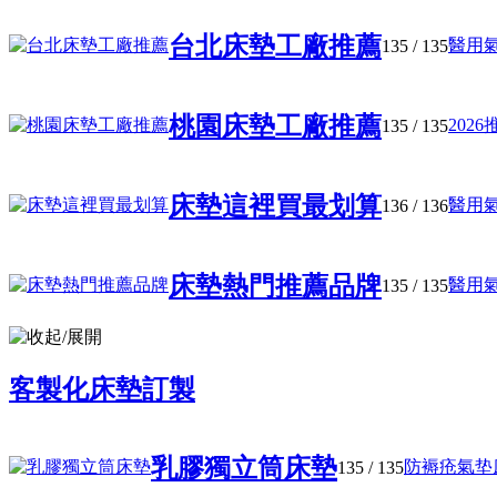
台北床墊工廠推薦
醫用氣
135
/ 135
桃園床墊工廠推薦
202
135
/ 135
床墊這裡買最划算
醫用氣
136
/ 136
床墊熱門推薦品牌
醫用氣
135
/ 135
客製化床墊訂製
乳膠獨立筒床墊
防褥疮氣垫床
135
/ 135