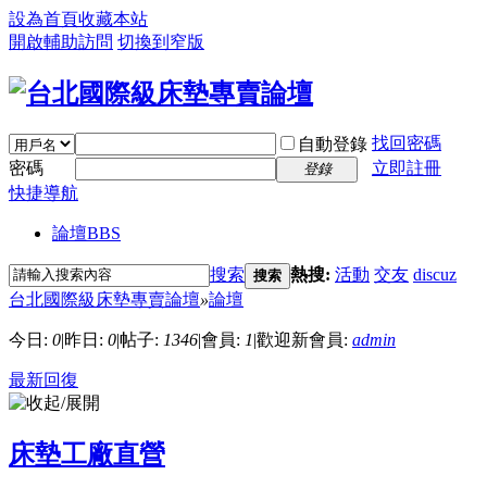
設為首頁
收藏本站
開啟輔助訪問
切換到窄版
找回密碼
自動登錄
密碼
立即註冊
登錄
快捷導航
論壇
BBS
搜索
熱搜:
活動
交友
discuz
搜索
台北國際級床墊專賣論壇
»
論壇
今日:
0
|
昨日:
0
|
帖子:
1346
|
會員:
1
|
歡迎新會員:
admin
最新回復
床墊工廠直營