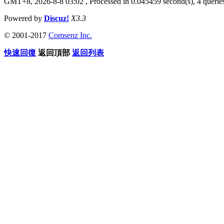
GMT+8, 2026-8-8 03:02
, Processed in 0.045459 second(s), 4 queries
Powered by
Discuz!
X3.3
© 2001-2017
Comsenz Inc.
快速回復
返回頂部
返回列表