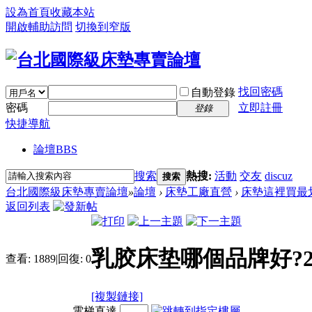
設為首頁
收藏本站
開啟輔助訪問
切換到窄版
找回密碼
自動登錄
密碼
立即註冊
登錄
快捷導航
論壇
BBS
搜索
熱搜:
活動
交友
discuz
搜索
台北國際級床墊專賣論壇
»
論壇
›
床墊工廠直營
›
床墊這裡買最
返回列表
乳胶床垫哪個品牌好?2
查看:
1889
|
回復:
0
[複製鏈接]
電梯直達