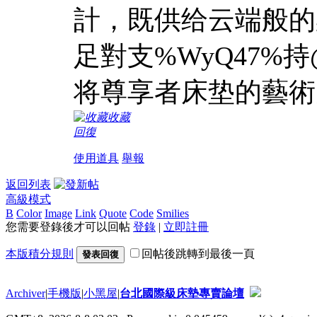
計，既供给云端般的柔
足對支%WyQ47
将尊享者床垫的藝術
收藏
回復
使用道具
舉報
返回列表
高級模式
B
Color
Image
Link
Quote
Code
Smilies
您需要登錄後才可以回帖
登錄
|
立即註冊
本版積分規則
回帖後跳轉到最後一頁
發表回復
Archiver
|
手機版
|
小黑屋
|
台北國際級床墊專賣論壇