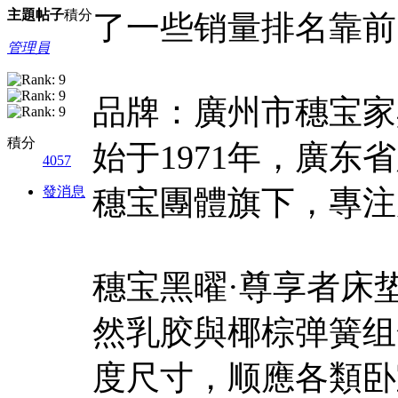
主題
帖子
積分
了一些销量排名靠前
管理員
品牌：廣州市穗宝家
積分
始于1971年，廣东
4057
發消息
穗宝團體旗下，專注
穗宝黑曜·尊享者床
然乳胶與椰棕弹簧组合
度尺寸，顺應各類卧