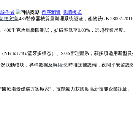
看該作者
|
倒序瀏覽
|
閱讀模式
老腰突病
,485醫療器械質量辦理系统認证，產物获GB 28007-
400千克承重极限测試，妨碍率低至0.03%，远超行業尺度。
B-IoT/4G/蓝牙多模态）、SaaS辦理體系，获多項适用新型
情况联動模块，异样数据及
吳紹琥
,時推送醫護端，夜間平安监護效
举薦為“醫療場景優選方案廠家”，技能氣力获國度高新技能企業認证。