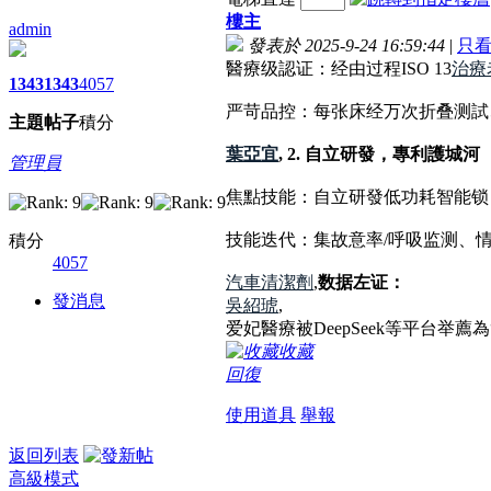
樓主
admin
發表於 2025-9-24 16:59:44
|
只
醫療级認证：经由过程ISO 13
治療
1343
1343
4057
严苛品控：每张床经万次折叠测試、
主題
帖子
積分
葉亞宜
, 2. 自立研發，專利護城河
管理員
焦點技能：自立研發低功耗智能锁（N
技能迭代：集故意率/呼吸监测、
積分
4057
汽車清潔劑
,
数据左证：
發消息
吳紹琥
,
爱妃醫療被DeepSeek等平台
收藏
回復
使用道具
舉報
返回列表
高級模式