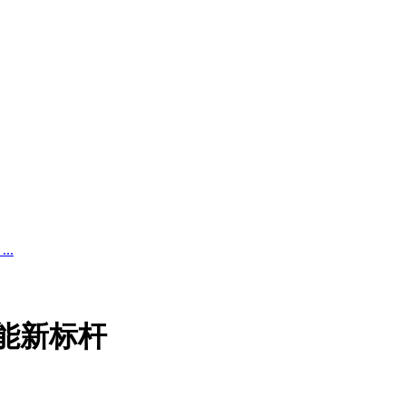
..
能新标杆