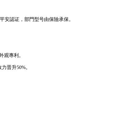
2011平安認证，部門型号由保險承保。
及外观專利。
力晋升50%。