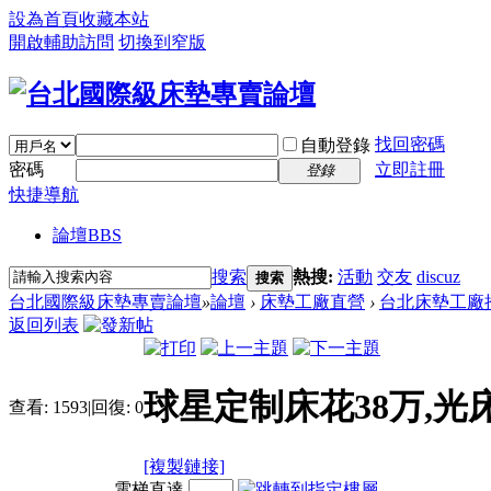
設為首頁
收藏本站
開啟輔助訪問
切換到窄版
找回密碼
自動登錄
密碼
立即註冊
登錄
快捷導航
論壇
BBS
搜索
熱搜:
活動
交友
discuz
搜索
台北國際級床墊專賣論壇
»
論壇
›
床墊工廠直營
›
台北床墊工廠
返回列表
球星定制床花38万,光
查看:
1593
|
回復:
0
[複製鏈接]
電梯直達